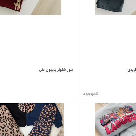
ریدی
بلوز شلوار پاپپون بغل
ناموجود