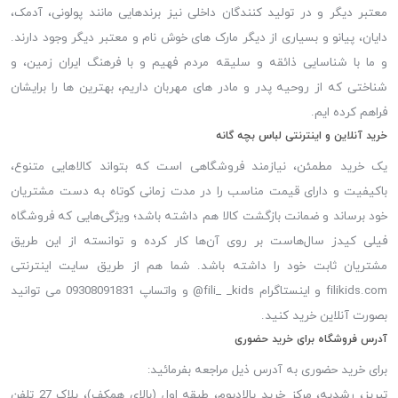
معتبر دیگر و در تولید کنندگان داخلی نیز برندهایی مانند پولونی، آدمک،
دایان، پیانو و بسیاری از دیگر مارک های خوش نام و معتبر دیگر وجود دارند.
و ما با شناسایی ذائقه و سلیقه مردم فهیم و با فرهنگ ایران زمین، و
شناختی که از روحیه پدر و مادر های مهربان داریم، بهترین ها را برایشان
فراهم کرده ایم.
خرید آنلاین و اینترنتی لباس بچه گانه
یک خرید مطمئن، نیازمند فروشگاهی است که بتواند کالاهایی متنوع،
باکیفیت و دارای قیمت مناسب را در مدت زمانی کوتاه به دست مشتریان
خود برساند و ضمانت بازگشت کالا هم داشته باشد؛ ویژگی‌هایی که فروشگاه
فیلی کیدز سال‌هاست بر روی آن‌ها کار کرده و توانسته از این طریق
مشتریان ثابت خود را داشته باشد. شما هم از طریق سایت اینترنتی
filikids.com و اینستاگرام fili_ _kids@ و واتساپ 09308091831 می توانید
بصورت آنلاین خرید کنید.
آدرس فروشگاه برای خرید حضوری
برای خرید حضوری به آدرس ذیل مراجعه بفرمائید:
تبریز، رشدیه، مرکز خرید پالادیوم، طبقه اول (بالای همکف)، پلاک 27 تلفن