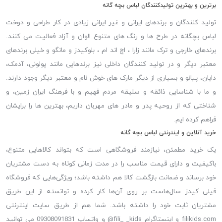
برترین و بهترین تولیدکنندگان لباس بچه گانه
تولید کنندگان و برندهای ایرانی و غیر ایرانی زیادی در کار طراحی و دوخت
لباس بچگانه در طرح ها و رنگ های متنوع الوان و آزاد فعالیت می کنند.
برندهای خارجی و ترک مانند زارا ، اچ اند ام ، بلوکیدز و مانگو و خیلی برندهای
معتبر دیگر و در تولید کنندگان داخلی نیز برندهایی مانند پولونی، آدمک،
دایان، پیانو و بسیاری از دیگر مارک های خوش نام و معتبر دیگر وجود دارند.
و ما با شناسایی ذائقه و سلیقه مردم فهیم و با فرهنگ ایران زمین، و
شناختی که از روحیه پدر و مادر های مهربان داریم، بهترین ها را برایشان
فراهم کرده ایم.
خرید آنلاین و اینترنتی لباس بچه گانه
یک خرید مطمئن، نیازمند فروشگاهی است که بتواند کالاهایی متنوع،
باکیفیت و دارای قیمت مناسب را در مدت زمانی کوتاه به دست مشتریان
خود برساند و ضمانت بازگشت کالا هم داشته باشد؛ ویژگی‌هایی که فروشگاه
فیلی کیدز سال‌هاست بر روی آن‌ها کار کرده و توانسته از این طریق
مشتریان ثابت خود را داشته باشد. شما هم از طریق سایت اینترنتی
filikids.com و اینستاگرام fili_ _kids@ و واتساپ 09308091831 می توانید