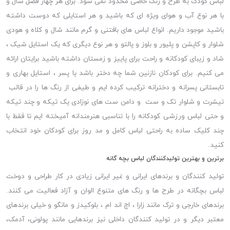
لباس کودک به طرح و رنگ خاصی محدود نمی شود. برای هر چهار فصل سال و
با هر نوع آب و هوای ویژه ای که باشید و هر استایلی که دوست داشته
باشید موجود داریم. انواع لباس های بافتنی و گرم مانند شال و کلاه و هودی
شلوار و کاپشن و پلیور و بلوز و پالتو و هر نوع دیگری که یک استایل شیک ،
شاد و زیبای کودکانه و راحت برای پاییز و زمستان داشته باشید برایتان ارائه
می کنیم. برای کودکان نازنین شما چه دختر باشد یا پسر ، استایل بهاری و
تابستانی پسرانه و دخترانه ترکیب کرده ایم و طیفی از رنگ ها را در قالب
تیشرت و شلوار تک و ست و دامن ست های نوزادی یک تیکه و چند تیکه
و حتی لباس ورزشی کودکانه را با تناسبی هنرمندانه آمیخته ایم تا فقط با
چند کلیک ساده به راحتی لباس کامل و مد روز برای کودکان خود انتخاب
کنید.
برترین و بهترین تولیدکنندگان لباس بچه گانه
تولید کنندگان و برندهای ایرانی و غیر ایرانی زیادی در کار طراحی و دوخت
لباس بچگانه در طرح ها و رنگ های متنوع الوان و آزاد فعالیت می کنند.
برندهای خارجی و ترک مانند زارا ، اچ اند ام ، بلوکیدز و مانگو و خیلی برندهای
معتبر دیگر و در تولید کنندگان داخلی نیز برندهایی مانند پولونی، آدمک،