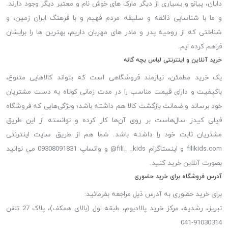
دایان، پیانو و بسیاری از دیگر مارک های خوش نام و معتبر دیگر وجود دارند.
و ما با شناسایی ذائقه و سلیقه مردم فهیم و با فرهنگ ایران زمین، و
شناختی که از روحیه پدر و مادر های مهربان داریم، بهترین ها را برایشان
فراهم کرده ایم.
خرید آنلاین و اینترنتی لباس بچه گانه
یک خرید مطمئن، نیازمند فروشگاهی است که بتواند کالاهایی متنوع،
باکیفیت و دارای قیمت مناسب را در مدت زمانی کوتاه به دست مشتریان
خود برساند و ضمانت بازگشت کالا هم داشته باشد؛ ویژگی‌هایی که فروشگاه
فیلی کیدز سال‌هاست بر روی آن‌ها کار کرده و توانسته از این طریق
مشتریان ثابت خود را داشته باشد. شما هم از طریق سایت اینترنتی
filikids.com و اینستاگرام fili_ _kids@ و واتساپ 09308091831 می توانید
بصورت آنلاین خرید کنید.
آدرس فروشگاه برای خرید حضوری
برای خرید حضوری به آدرس ذیل مراجعه بفرمائید:
تبریز، رشدیه، مرکز خرید پالادیوم، طبقه اول (بالای همکف)، پلاک 27 تلفن
91030314-041